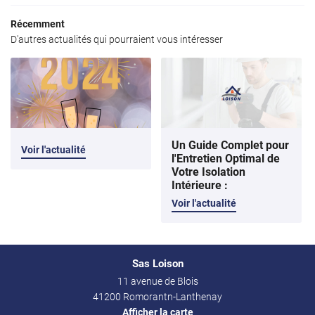
02 54 97 23 8
aux plafonds
Récemment
D'autres actualités qui pourraient vous intéresser
os réalisatons
Avis
Actualités
Rejoignez-nous
Contact
Un Guide Complet pour
Voir l'actualité
l'Entretien Optimal de
Votre Isolation
Intérieure :
Voir l'actualité
Sas Loison
11 avenue de Blois
41200 Romorantn-Lanthenay
Afficher la carte