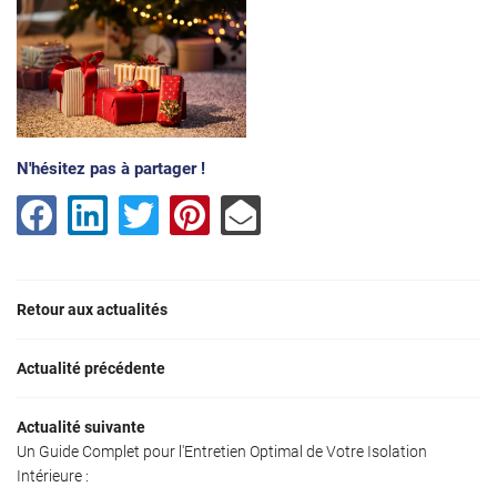
l'adresse email indiqué ci-dessus. Vous pouvez vous désinscrire à tout moment en
utilisant
le formulaire de désinscription
.
INSCRIPTION
N'hésitez pas à partager !
Retour aux actualités
Actualité précédente
Une questio
Actualité suivante
Accueil
Un Guide Complet pour l'Entretien Optimal de Votre Isolation
âtrerie-Isolaton
Intérieure :