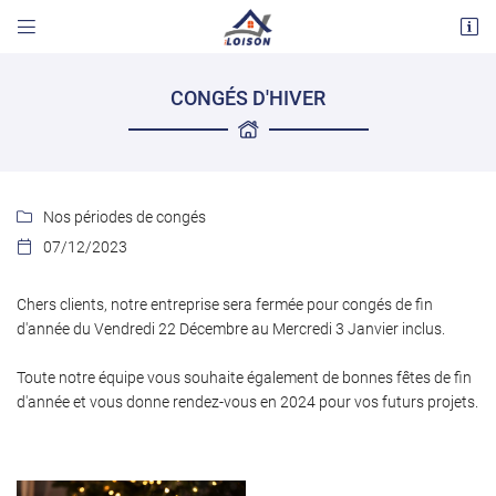


11 avenue de Blois
41200 Romorantn-Lanthenay
CONGÉS D'HIVER
02 54 97 23 89
Nos périodes de congés

07/12/2023

Chers clients, notre entreprise sera fermée pour congés de fin
d'année du Vendredi 22 Décembre au Mercredi 3 Janvier inclus.
Adresse email de réception

Toute notre équipe vous souhaite également de bonnes fêtes de fin
d'année et vous donne rendez-vous en 2024 pour vos futurs projets.
Code Captcha

Rafraîchir le captcha

En cochant cette case, vous consentez à recevoir nos propositions commerciales à