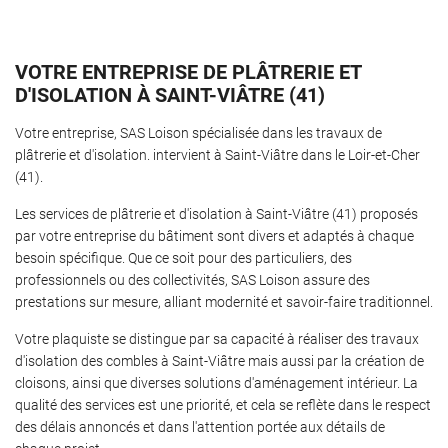
VOTRE ENTREPRISE DE PLÂTRERIE ET
D'ISOLATION À SAINT-VIÂTRE (41)
Une questio
Accueil
Votre entreprise, SAS Loison spécialisée dans les travaux de
âtrerie-Isolaton
plâtrerie et d'isolation. intervient à Saint-Viâtre dans le Loir-et-Cher
02 54 97 23 8
(41).
aux plafonds
Les services de plâtrerie et d'isolation à Saint-Viâtre (41) proposés
os réalisatons
par votre entreprise du bâtiment sont divers et adaptés à chaque
besoin spécifique. Que ce soit pour des particuliers, des
Avis
professionnels ou des collectivités, SAS Loison assure des
prestations sur mesure, alliant modernité et savoir-faire traditionnel.
Actualités
Rejoignez-nous
Votre plaquiste se distingue par sa capacité à réaliser des travaux
Contact
d'isolation des combles à Saint-Viâtre mais aussi par la création de
cloisons, ainsi que diverses solutions d'aménagement intérieur. La
qualité des services est une priorité, et cela se reflète dans le respect
des délais annoncés et dans l'attention portée aux détails de