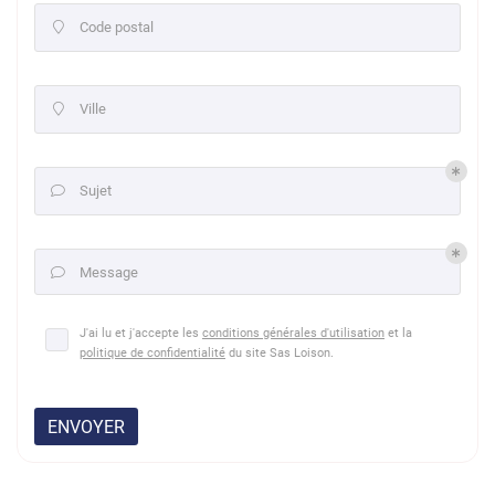
Code postal

Ville

Sujet

Message

J'ai lu et j'accepte les
conditions générales d'utilisation
et la
politique de confidentialité
du site
Sas Loison
.
ENVOYER