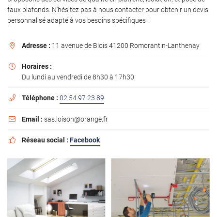
l'adresse email indiqué ci-dessus. Vous pouvez vous désinscrire à tout moment en
faux plafonds. N'hésitez pas à nous contacter pour obtenir un devis
utilisant
le formulaire de désinscription
.
personnalisé adapté à vos besoins spécifiques !
INSCRIPTION
Adresse :
11 avenue de Blois 41200 Romorantin-Lanthenay

Horaires :

Du lundi au vendredi de 8h30 à 17h30
Téléphone :
02 54 97 23 89

Email :
sas.loison@orange.fr

Réseau social :
Facebook
