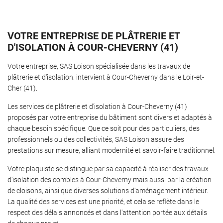
VOTRE ENTREPRISE DE PLÂTRERIE ET
D'ISOLATION À COUR-CHEVERNY (41)
Une questio
Accueil
Votre entreprise, SAS Loison spécialisée dans les travaux de
âtrerie-Isolaton
plâtrerie et d'isolation. intervient à Cour-Cheverny dans le Loir-et-
02 54 97 23 8
Cher (41).
aux plafonds
Les services de plâtrerie et d'isolation à Cour-Cheverny (41)
os réalisatons
proposés par votre entreprise du bâtiment sont divers et adaptés à
chaque besoin spécifique. Que ce soit pour des particuliers, des
Avis
professionnels ou des collectivités, SAS Loison assure des
prestations sur mesure, alliant modernité et savoir-faire traditionnel.
Actualités
Rejoignez-nous
Votre plaquiste se distingue par sa capacité à réaliser des travaux
Contact
d'isolation des combles à Cour-Cheverny mais aussi par la création
de cloisons, ainsi que diverses solutions d'aménagement intérieur.
La qualité des services est une priorité, et cela se reflète dans le
respect des délais annoncés et dans l'attention portée aux détails