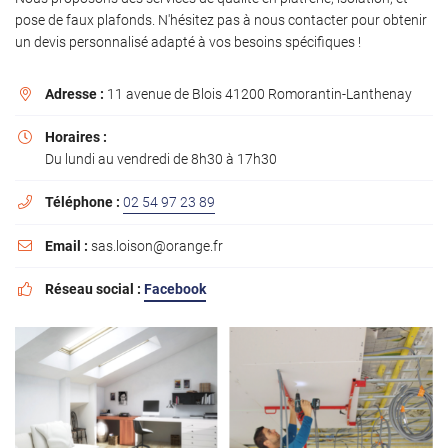
l'adresse email indiqué ci-dessus. Vous pouvez vous désinscrire à tout moment en
pose de faux plafonds. N'hésitez pas à nous contacter pour obtenir
utilisant
le formulaire de désinscription
.
un devis personnalisé adapté à vos besoins spécifiques !
INSCRIPTION
Adresse :
11 avenue de Blois 41200 Romorantin-Lanthenay

Horaires :

Du lundi au vendredi de 8h30 à 17h30
Téléphone :
02 54 97 23 89

Email :
sas.loison@orange.fr

Réseau social :
Facebook
