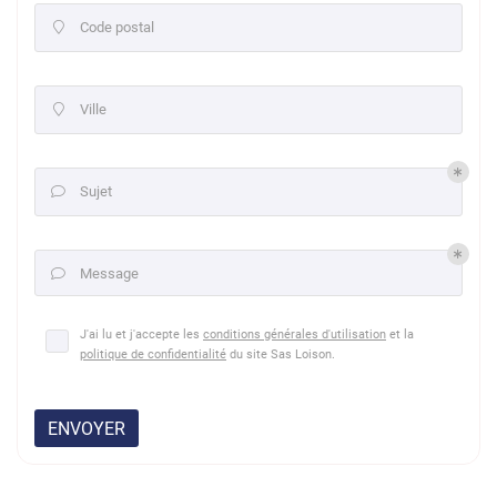
Code postal

Ville

Sujet

Message

J'ai lu et j'accepte les
conditions générales d'utilisation
et la
politique de confidentialité
du site
Sas Loison
.
ENVOYER