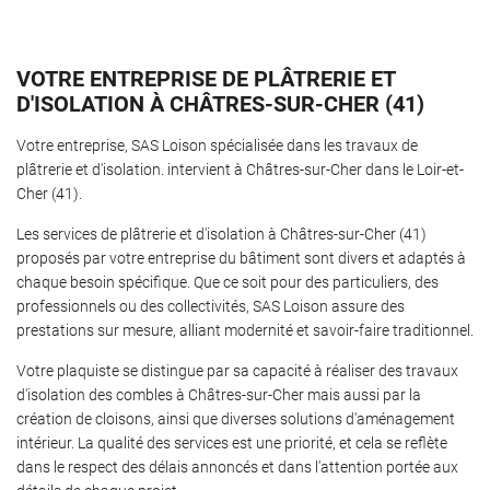
VOTRE ENTREPRISE DE PLÂTRERIE ET
D'ISOLATION À CHÂTRES-SUR-CHER (41)
Une questio
Accueil
Votre entreprise, SAS Loison spécialisée dans les travaux de
âtrerie-Isolaton
plâtrerie et d'isolation. intervient à Châtres-sur-Cher dans le Loir-et-
02 54 97 23 8
Cher (41).
aux plafonds
Les services de plâtrerie et d'isolation à Châtres-sur-Cher (41)
os réalisatons
proposés par votre entreprise du bâtiment sont divers et adaptés à
chaque besoin spécifique. Que ce soit pour des particuliers, des
Avis
professionnels ou des collectivités, SAS Loison assure des
prestations sur mesure, alliant modernité et savoir-faire traditionnel.
Actualités
Rejoignez-nous
Votre plaquiste se distingue par sa capacité à réaliser des travaux
Contact
d'isolation des combles à Châtres-sur-Cher mais aussi par la
création de cloisons, ainsi que diverses solutions d'aménagement
intérieur. La qualité des services est une priorité, et cela se reflète
dans le respect des délais annoncés et dans l'attention portée aux