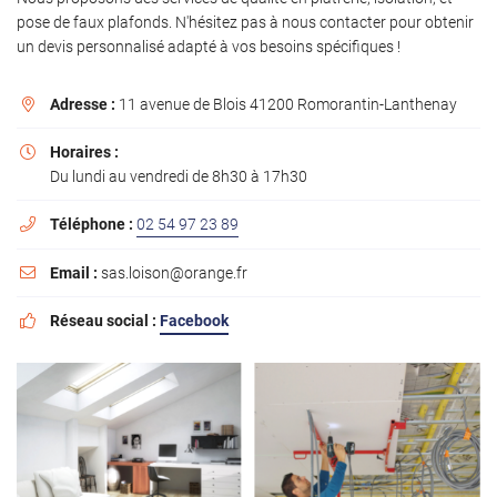
l'adresse email indiqué ci-dessus. Vous pouvez vous désinscrire à tout moment en
pose de faux plafonds. N'hésitez pas à nous contacter pour obtenir
utilisant
le formulaire de désinscription
.
un devis personnalisé adapté à vos besoins spécifiques !
INSCRIPTION
Adresse :
11 avenue de Blois 41200 Romorantin-Lanthenay

Horaires :

Du lundi au vendredi de 8h30 à 17h30
Téléphone :
02 54 97 23 89

Email :
sas.loison@orange.fr

Réseau social :
Facebook
