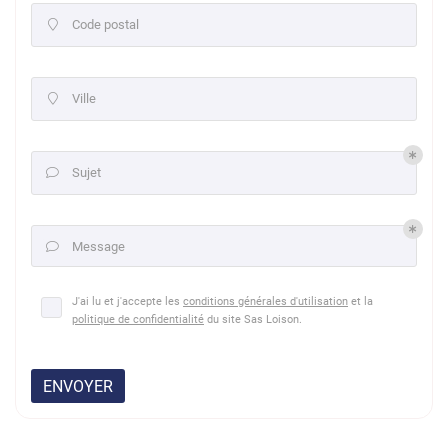
Code postal

Ville

Sujet

Message

J'ai lu et j'accepte les
conditions générales d'utilisation
et la
politique de confidentialité
du site
Sas Loison
.
ENVOYER