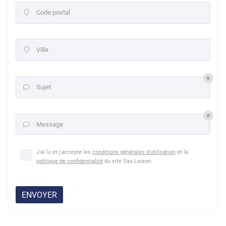
Code postal

Ville

Sujet

Message

J'ai lu et j'accepte les
conditions générales d'utilisation
et la
politique de confidentialité
du site
Sas Loison
.
ENVOYER