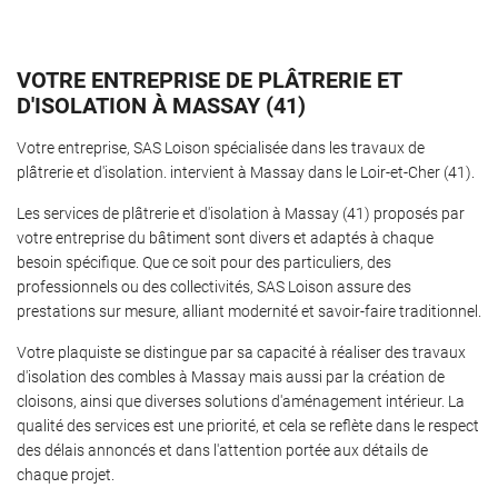
VOTRE ENTREPRISE DE PLÂTRERIE ET
Une questio
D'ISOLATION À MASSAY (41)
Accueil
Votre entreprise, SAS Loison spécialisée dans les travaux de
âtrerie-Isolaton
plâtrerie et d'isolation. intervient à Massay dans le Loir-et-Cher (41).
02 54 97 23 8
aux plafonds
Les services de plâtrerie et d'isolation à Massay (41) proposés par
votre entreprise du bâtiment sont divers et adaptés à chaque
os réalisatons
besoin spécifique. Que ce soit pour des particuliers, des
professionnels ou des collectivités, SAS Loison assure des
Avis
prestations sur mesure, alliant modernité et savoir-faire traditionnel.
Actualités
Votre plaquiste se distingue par sa capacité à réaliser des travaux
Rejoignez-nous
d'isolation des combles à Massay mais aussi par la création de
Contact
cloisons, ainsi que diverses solutions d'aménagement intérieur. La
qualité des services est une priorité, et cela se reflète dans le respect
des délais annoncés et dans l'attention portée aux détails de
chaque projet.