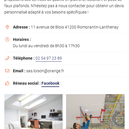
l'adresse email indiqué ci-dessus. Vous pouvez vous désinscrire à tout moment en
faux plafonds. N'hésitez pas à nous contacter pour obtenir un devis
utilisant
le formulaire de désinscription
.
personnalisé adapté à vos besoins spécifiques !
INSCRIPTION
Adresse :
11 avenue de Blois 41200 Romorantin-Lanthenay

Horaires :

Du lundi au vendredi de 8h30 à 17h30
Téléphone :
02 54 97 23 89

Email :
sas.loison@orange.fr

Réseau social :
Facebook
